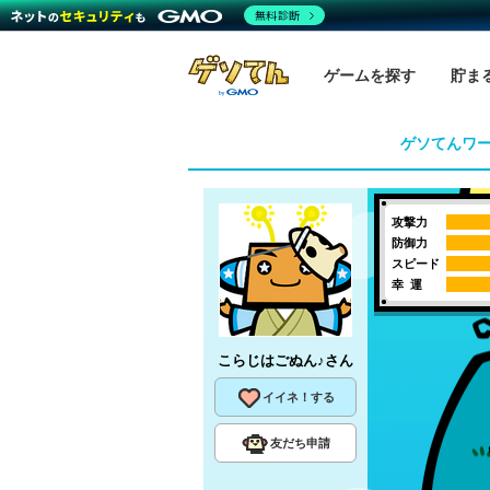
無料診断
ゲームを探す
貯ま
ゲソてんワ
攻撃力
防御力
スピード
幸 運
こらじはごぬん♪
さん
イイネ！する
友だち申請