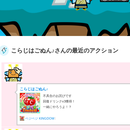
こらじはごぬん♪さんの最近のアクション
こらじはごぬん♪
不具合のお詫びです
回復ドリンクx3獲得！
一緒にやろうよ！？
ベジベジ KINGDOM