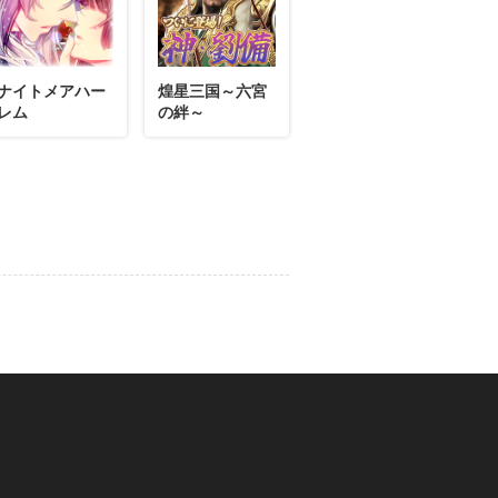
02月12日
コメント
ナイトメアハー
煌星三国～六宮
か！
レム
の絆～
02月11日
コメント
か！
02月10日
コメント
か！