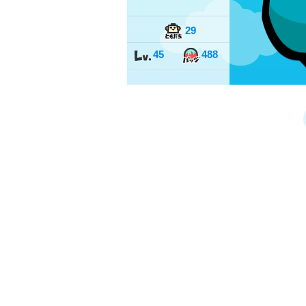
29
45
488