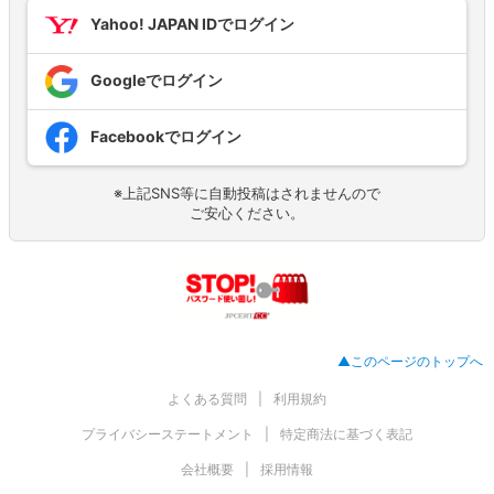
Yahoo! JAPAN IDでログイン
Googleでログイン
Facebookでログイン
※上記SNS等に自動投稿はされませんので
ご安心ください。
▲このページのトップへ
よくある質問
利用規約
プライバシーステートメント
特定商法に基づく表記
会社概要
採用情報