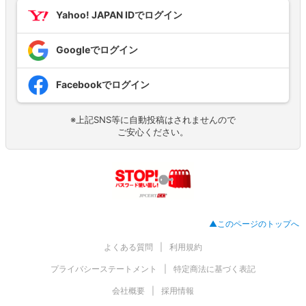
Yahoo! JAPAN IDでログイン
Googleでログイン
Facebookでログイン
※上記SNS等に自動投稿はされませんので
ご安心ください。
▲このページのトップへ
よくある質問
利用規約
プライバシーステートメント
特定商法に基づく表記
会社概要
採用情報