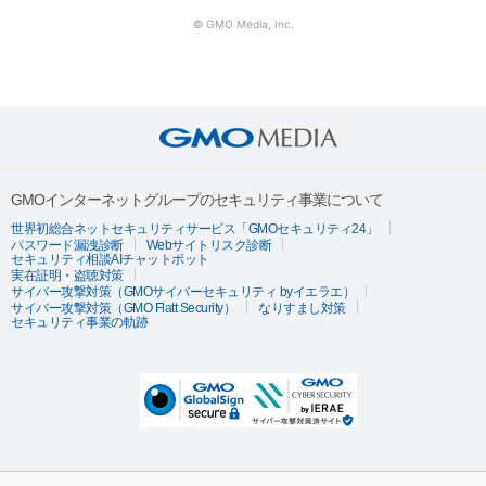
© GMO Media, Inc.
GMOインターネットグループのセキュリティ事業について
世界初総合ネットセキュリティサービス「GMOセキュリティ24」
パスワード漏洩診断
Webサイトリスク診断
セキュリティ相談AIチャットボット
実在証明・盗聴対策
サイバー攻撃対策（GMOサイバーセキュリティ byイエラエ）
サイバー攻撃対策（GMO Flatt Security）
なりすまし対策
セキュリティ事業の軌跡