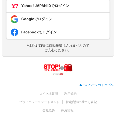
Yahoo! JAPAN IDでログイン
Googleでログイン
Facebookでログイン
※上記SNS等に自動投稿はされませんので
ご安心ください。
▲このページのトップへ
よくある質問
利用規約
プライバシーステートメント
特定商法に基づく表記
会社概要
採用情報