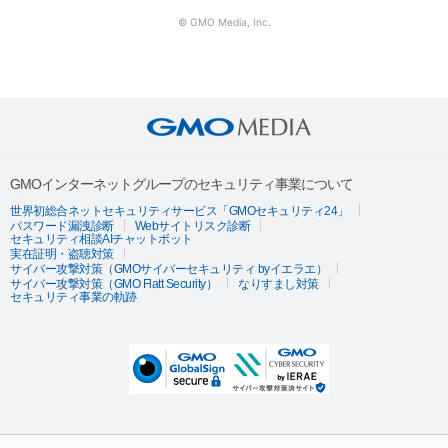
© GMO Media, Inc.
GMOインターネットグループのセキュリティ事業について
世界初総合ネットセキュリティサービス「GMOセキュリティ24」
パスワード漏洩診断
Webサイトリスク診断
セキュリティ相談AIチャットボット
実在証明・盗聴対策
サイバー攻撃対策（GMOサイバーセキュリティ byイエラエ）
サイバー攻撃対策（GMO Flatt Security）
なりすまし対策
セキュリティ事業の軌跡