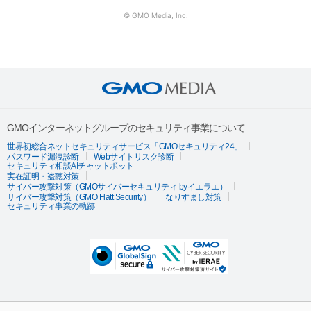
© GMO Media, Inc.
GMOインターネットグループのセキュリティ事業について
世界初総合ネットセキュリティサービス「GMOセキュリティ24」
パスワード漏洩診断
Webサイトリスク診断
セキュリティ相談AIチャットボット
実在証明・盗聴対策
サイバー攻撃対策（GMOサイバーセキュリティ byイエラエ）
サイバー攻撃対策（GMO Flatt Security）
なりすまし対策
セキュリティ事業の軌跡