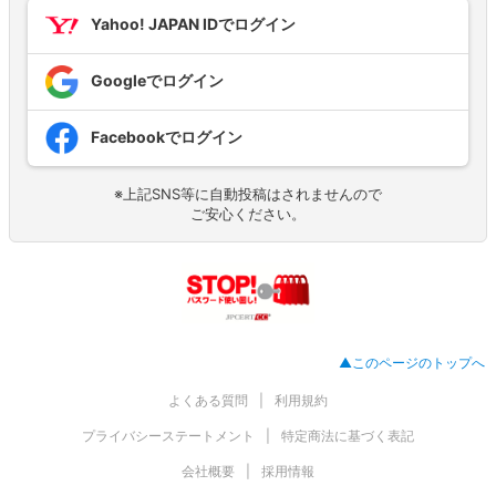
Yahoo! JAPAN IDでログイン
Googleでログイン
Facebookでログイン
※上記SNS等に自動投稿はされませんので
ご安心ください。
▲このページのトップへ
よくある質問
利用規約
プライバシーステートメント
特定商法に基づく表記
会社概要
採用情報