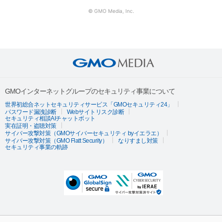
© GMO Media, Inc.
GMOインターネットグループのセキュリティ事業について
世界初総合ネットセキュリティサービス「GMOセキュリティ24」
パスワード漏洩診断
Webサイトリスク診断
セキュリティ相談AIチャットボット
実在証明・盗聴対策
サイバー攻撃対策（GMOサイバーセキュリティ byイエラエ）
サイバー攻撃対策（GMO Flatt Security）
なりすまし対策
セキュリティ事業の軌跡