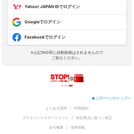
Yahoo! JAPAN IDでログイン
Googleでログイン
Facebookでログイン
※上記SNS等に自動投稿はされませんので
ご安心ください。
▲このページのトップへ
よくある質問
利用規約
プライバシーステートメント
特定商法に基づく表記
会社概要
採用情報