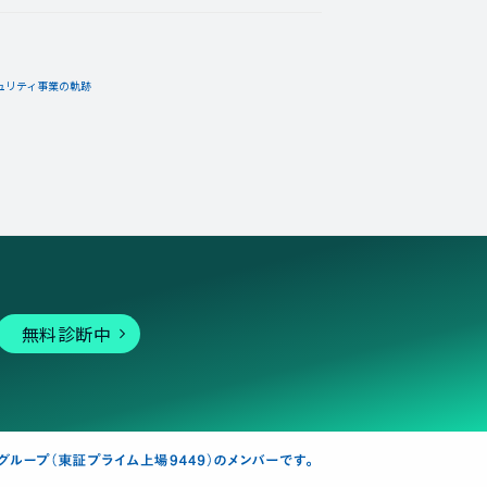
ュリティ事業の軌跡
08月20日
コメント
」バッジを手に入れた！
バッジ。
無料診断中
08月18日
コメント
イリアを１００回達成度１０
らもらえるエネルギーバッジ。