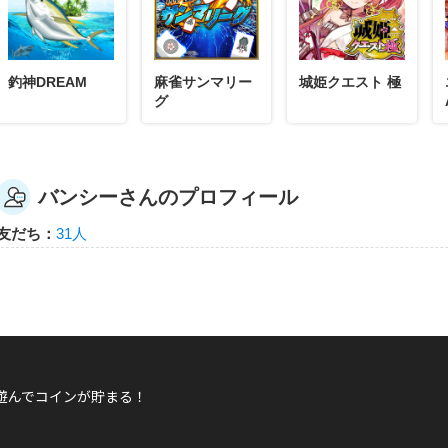
バンシー
バンシーさんが「魔女と神秘の薬5」バッジを
魔女と神秘の薬を5回あそんだらもらえるエネルギーバッジ
釣神DREAM
麻雀サンマリー
城姫クエスト 極
グ
バンシーさんのプロフィール
バンシー
バンシーさんが「バハムートクライシス ゼロ5
友だち：
31人
バハムートクライシス ゼロを50回あそんだらもらえるエネ
遊んでコインが貯まる！
バンシー
バンシーさんが「はじめてのウォーバナー」バ