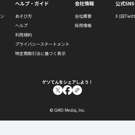
ウォーバナーをはじめてあそんだらもらえるエネルギーバッ
ヘルプ・ガイド
会社情報
公式SNS
ン
あそび方
会社概要
X (旧Twitt
ヘルプ
採用情報
利用規約
プライバシーステートメント
バンシー
特定商取引法に基づく表示
バンシーさんが何か隠しバッジを手に入れたら
隠しバッジ！獲得条件はヒミツ。
ゲソてんをシェアしよう！
© GMO Media, Inc.
バンシー
バンシーさんがレベル35「月面自動車」にレベ
うさぎはいなかった！重くても走るクルマがあるなら、重く
いないじゃない。また一歩宇宙船の完成に近づいた！