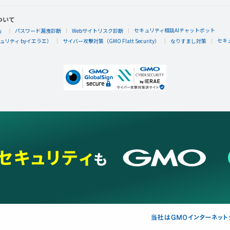
ついて
セキュリティ相談AIチャットボット
」
パスワード漏洩診断
Webサイトリスク診断
セキ
リティ byイエラエ）
サイバー攻撃対策（GMO Flatt Security）
なりすまし対策
バンシー
バンシーさんが「はじめてのりっく☆じあ～す
りっく☆じあ～すをはじめてあそんだらもらえるエネルギー
バンシー
バンシーさんが「おでかけステージオーストレ
０％」バッジを手に入れた！
おでかけステージオーストレイリアを100回100％達成した