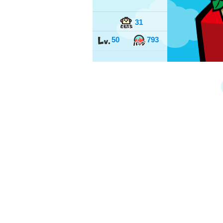
31
50
793