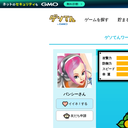
無料診断
ゲームを探す
貯ま
ゲソてんワ
攻撃力
防御力
スピード
幸 運
バンシー
さん
イイネ！する
友だち申請