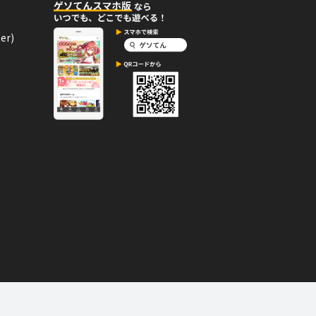
ジ。
er)
09月13日
コメント
しい！
08月20日
コメント
ルアップ！
てもとぶ宇宙船だってつくれるにちが