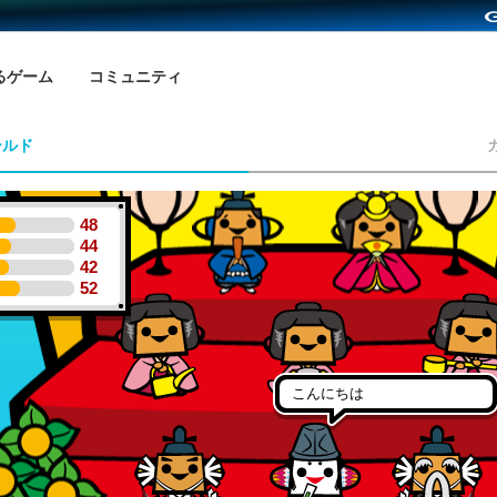
るゲーム
コミュニティ
ールド
48
44
42
52
こんにちは