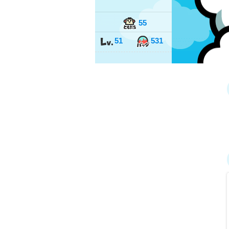
55
51
531