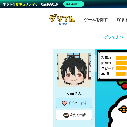
無料診断
ゲームを探す
貯ま
ゲソてんワ
攻撃力
防御力
スピード
幸 運
kimi
さん
イイネ！する
友だち申請