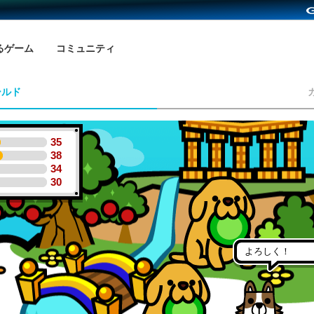
るゲーム
コミュニティ
ールド
35
38
34
30
よろしく！