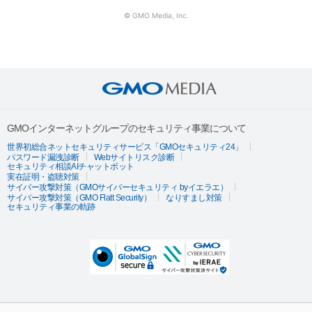
© GMO Media, Inc.
GMOインターネットグループのセキュリティ事業について
世界初総合ネットセキュリティサービス「GMOセキュリティ24」
パスワード漏洩診断
Webサイトリスク診断
セキュリティ相談AIチャットボット
実在証明・盗聴対策
サイバー攻撃対策（GMOサイバーセキュリティ byイエラエ）
サイバー攻撃対策（GMO Flatt Security）
なりすまし対策
セキュリティ事業の軌跡