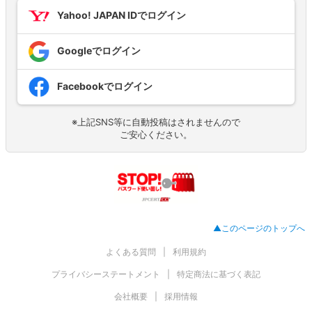
Yahoo! JAPAN IDでログイン
Googleでログイン
Facebookでログイン
※上記SNS等に自動投稿はされませんので
ご安心ください。
▲このページのトップへ
よくある質問
利用規約
プライバシーステートメント
特定商法に基づく表記
会社概要
採用情報