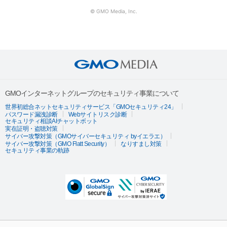
© GMO Media, Inc.
GMOインターネットグループのセキュリティ事業について
世界初総合ネットセキュリティサービス「GMOセキュリティ24」
パスワード漏洩診断
Webサイトリスク診断
セキュリティ相談AIチャットボット
実在証明・盗聴対策
サイバー攻撃対策（GMOサイバーセキュリティ byイエラエ）
サイバー攻撃対策（GMO Flatt Security）
なりすまし対策
セキュリティ事業の軌跡