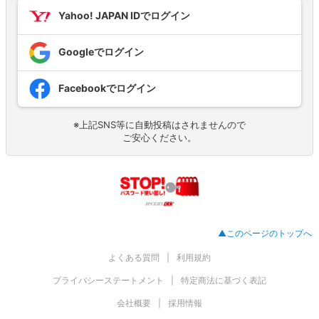
Yahoo! JAPAN IDでログイン
Googleでログイン
Facebookでログイン
※上記SNS等に自動投稿はされませんので
ご安心ください。
▲このページのトップへ
よくある質問
利用規約
プライバシーステートメント
特定商法に基づく表記
会社概要
採用情報