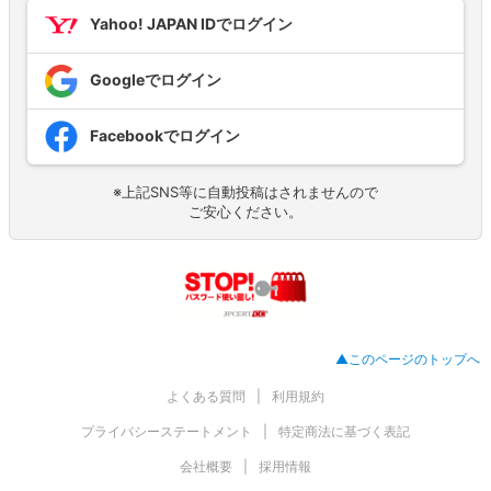
Yahoo! JAPAN IDでログイン
Googleでログイン
Facebookでログイン
※上記SNS等に自動投稿はされませんので
ご安心ください。
▲このページのトップへ
よくある質問
利用規約
プライバシーステートメント
特定商法に基づく表記
会社概要
採用情報