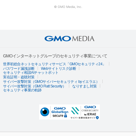
© GMO Media, Inc.
GMOインターネットグループのセキュリティ事業について
世界初総合ネットセキュリティサービス「GMOセキュリティ24」
パスワード漏洩診断
Webサイトリスク診断
セキュリティ相談AIチャットボット
実在証明・盗聴対策
サイバー攻撃対策（GMOサイバーセキュリティ byイエラエ）
サイバー攻撃対策（GMO Flatt Security）
なりすまし対策
セキュリティ事業の軌跡