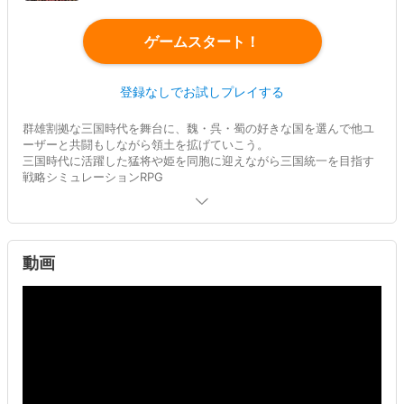
ゲームスタート！
登録なしでお試しプレイする
群雄割拠な三国時代を舞台に、魏・呉・蜀の好きな国を選んで他ユ
ーザーと共闘もしながら領土を拡げていこう。
三国時代に活躍した猛将や姫を同胞に迎えながら三国統一を目指す
戦略シミュレーションRPG
※反乱三国志はこんなゲーム※
■LVをあげて、領土とコンテンツを解放させよう！
動画
・領土を拡げると、資源量を多く確保できる。
・コンテンツを解放することで、武将や姫の育成素材が獲得でき
る。
・資源や育成素材を使って、領土や武将の強化を行おう
■武将・姫を同胞に迎えよう！
・三国時代に活躍した武将や姫が多数登場。クエスト達成や招待で