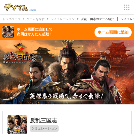
トップページ
ゲームを探す
シミュレーション
反乱三国志のゲーム紹介 | シミュレ
ホーム画面に追加して
ホーム画面に追加
次回はかんたん起動！
反乱三国志
シミュレーション