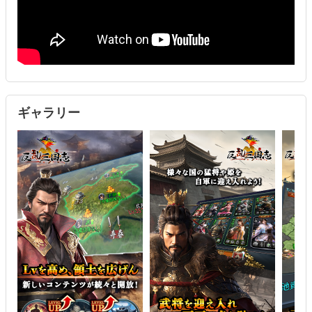
同胞に迎えよう
・同胞に迎えた武将達で部隊を組んで、戦場に向かおう
■目指すは三国統一
・自国のユーザー同士で協力し、武将や姫を派遣して、三国統一を
目指そう
ギャラリー
※反乱三国志の魅力とは※
・自国同士のユーザーとチャットしながら、リアルタイムで作戦会
議ができる
・戦闘に貢献したユーザーはランキングされ、ランキング上位に入
ると豊富な報酬がもらえる
・選挙で国王を決められる。あなたも国王になれるかも。あなたの
内政・采配しだいで戦局が変わるかも？！
・様々な領土に部隊配置をして、攻防戦を楽しもう
※その他多数のコンテンツや機能が盛りだくさん