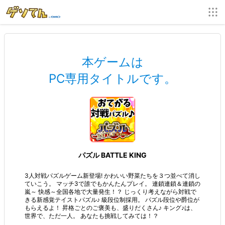
本ゲームは
PC専用タイトルです。
パズル BATTLE KING
3人対戦パズルゲーム新登場! かわいい野菜たちを３つ並べて消し
ていこう。 マッチ3で誰でもかんたんプレイ。 連鎖連鎖＆連鎖の
嵐～ 快感～全国各地で大量発生！？ じっくり考えながら対戦で
きる新感覚テイストパズル♪ 級段位制採用。 パズル段位や爵位が
もらえるよ！ 昇格ごとのご褒美も、盛りだくさん♪ キング♪は、
世界で、ただ一人。 あなたも挑戦してみては！？