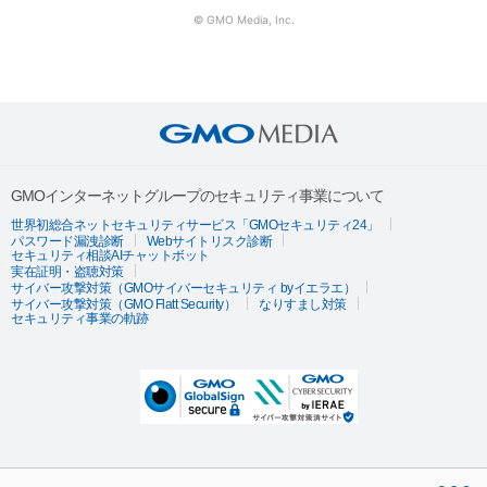
© GMO Media, Inc.
GMOインターネットグループのセキュリティ事業について
世界初総合ネットセキュリティサービス「GMOセキュリティ24」
パスワード漏洩診断
Webサイトリスク診断
セキュリティ相談AIチャットボット
実在証明・盗聴対策
サイバー攻撃対策（GMOサイバーセキュリティ byイエラエ）
サイバー攻撃対策（GMO Flatt Security）
なりすまし対策
セキュリティ事業の軌跡