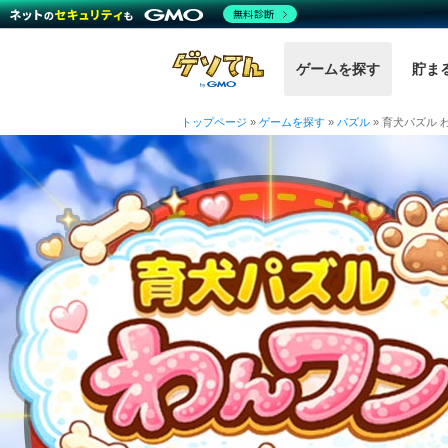
無料診断
ゲームを探す
貯ま
トップページ
»
ゲームを探す
»
パズル
»
育犬パズル 