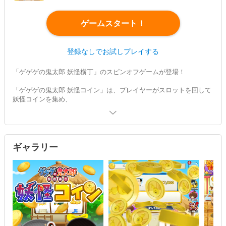
ゲームスタート！
登録なしでお試しプレイする
「ゲゲゲの鬼太郎 妖怪横丁」のスピンオフゲームが登場！
「ゲゲゲの鬼太郎 妖怪コイン」は、プレイヤーがスロットを回して
妖怪コインを集め、
妖怪横丁にお店を建てていくスロット箱庭ゲームです。
様々なイベントでスピンやコインを集めたり、
他のプレイヤーとギルドを組んで上のリーグを目指したり、
フレンドになってギフトを贈りあったり、
ギャラリー
とにかくやること盛り沢山！
500枚以上の妖怪カードも登場！
ショップやイベントで宝箱を手に入れて妖怪図鑑のコンプリートを
目指そう！
もちろんおなじみのキャラクター、
ねこ娘や一反もめん、砂かけ婆に子泣き爺も大活躍！