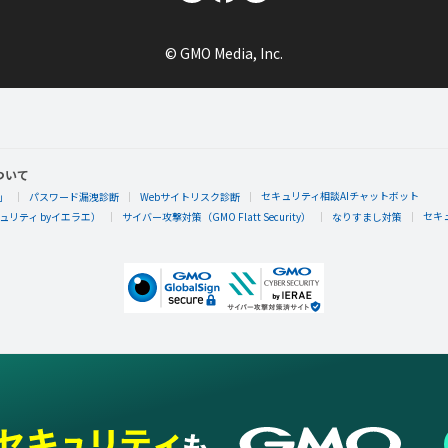
© GMO Media, Inc.
ついて
セキュリティ相談AIチャットボット
」
パスワード漏洩診断
Webサイトリスク診断
セキ
リティ byイエラエ）
サイバー攻撃対策（GMO Flatt Security）
なりすまし対策