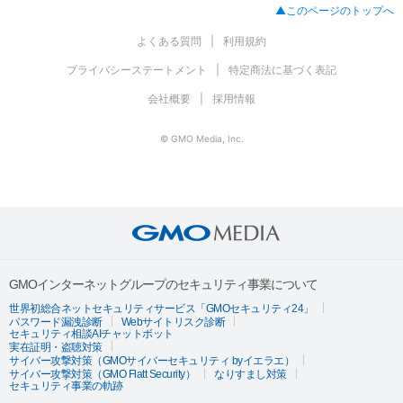
▲このページのトップへ
よくある質問
利用規約
プライバシーステートメント
特定商法に基づく表記
会社概要
採用情報
© GMO Media, Inc.
GMOインターネットグループのセキュリティ事業について
世界初総合ネットセキュリティサービス「GMOセキュリティ24」
パスワード漏洩診断
Webサイトリスク診断
セキュリティ相談AIチャットボット
実在証明・盗聴対策
サイバー攻撃対策（GMOサイバーセキュリティ byイエラエ）
サイバー攻撃対策（GMO Flatt Security）
なりすまし対策
セキュリティ事業の軌跡