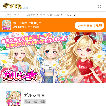
トップページ
ゲームを探す
育成・箱庭・経営
ガルショ☆
ホーム画面に追加して
ホーム画面に追加
次回はかんたん起動！
ガルショ☆
育成・箱庭・経営