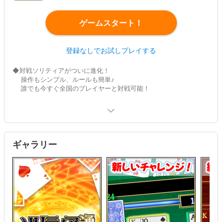
ゲームスタート！
登録なしでお試しプレイする
◆対戦ソリティアがついに進化！
操作もシンプル、ルールも簡単♪
誰でも今すぐ全国のプレイヤーと対戦可能！
◆山札からカードが2枚めくられる新しいチャレンジ！
最速クリアを狙っていこう！
◆変わらない3人対戦！お役立ち機能も健在！
シンプル操作で勝利を掴もう♪
ギャラリー
勝ち進んで、目指すは頂点キングの座！
◆初回登録でお役立ちアイテムプレゼントを実施中♪