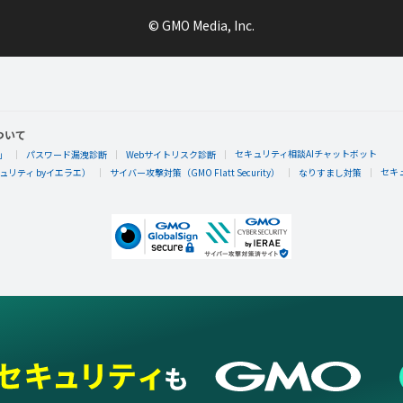
© GMO Media, Inc.
ついて
セキュリティ相談AIチャットボット
」
パスワード漏洩診断
Webサイトリスク診断
セキ
リティ byイエラエ）
サイバー攻撃対策（GMO Flatt Security）
なりすまし対策