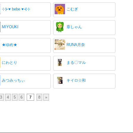
⊹⊱♥ bebe ♥⊰⊹
こむぎ
MIYOUKI
章しゃん
★ゆめ★
RUNA月奈
にわとり
まる〇マル
みつみっちぃ
キイロ☆和
3
4
5
6
7
8
»