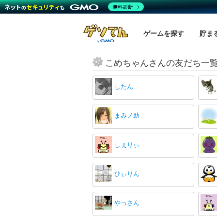
無料診断
ゲームを探す
貯ま
こめちゃんさんの友だち一
したん
まみノ助
しぇりぃ
ひぃりん
やっさん