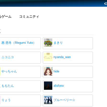
るゲーム
コミュニティ
覧
惠 悠冬（Megumi Yuto）
まきり
ニコニコ
nyanda_wan
やっちゃん
hide
ももたん
afufono
りょう
ブルーベリー☆