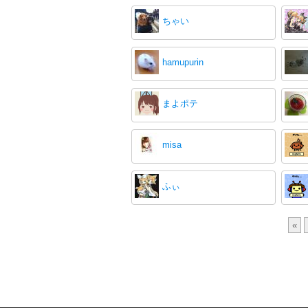
ちゃい
hamupurin
まよポテ
misa
ふぃ
«