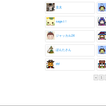
圭太
sage.t！
ジャッカル24
ぽんたさん
tftf
«
1