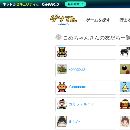
無料診断
ゲームを探す
貯ま
こめちゃんさんの友だち一
it
konngou3
Yumenoiro
カリフォルニア
ましか