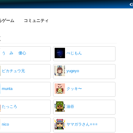
るゲーム
コミュニティ
覧
う み 優心
べじもん
ピカチュウ兄
yugeyo
munta
クッキ〜
たっころ
油谷
nico
ヤマガラさん⭐⭐⭐