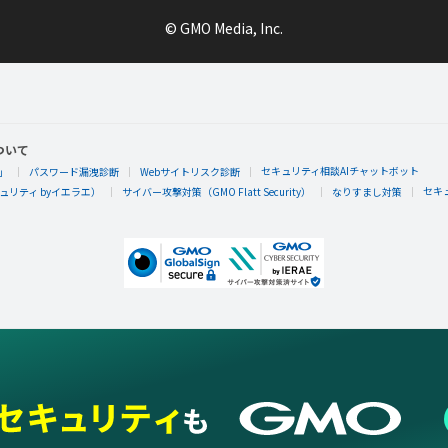
© GMO Media, Inc.
ついて
セキュリティ相談AIチャットボット
」
パスワード漏洩診断
Webサイトリスク診断
セキ
リティ byイエラエ）
サイバー攻撃対策（GMO Flatt Security）
なりすまし対策