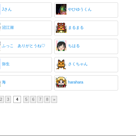
Jさん
やひゆうくん
沼江湖
まるまる
ふっこ ありがとうね♡
ちはる
弥生
さくちゃん
海
harahara
2
3
4
5
6
7
8
»