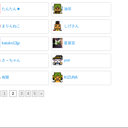
たんたん★
油谷
まりんねこ
しげさん
katuko13jp
星座宮
さ～ちゃん
yun
有限
KIZUNA
1
2
3
4
5
»