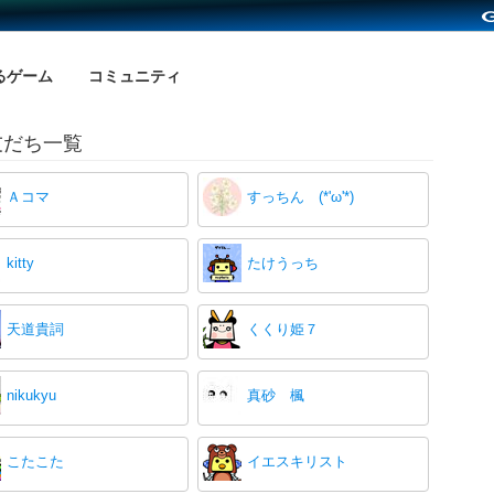
るゲーム
コミュニティ
友だち一覧
Ａコマ
すっちん (*'ω'*)
kitty
たけうっち
天道貴詞
くくり姫７
nikukyu
真砂 楓
こたこた
イエスキリスト