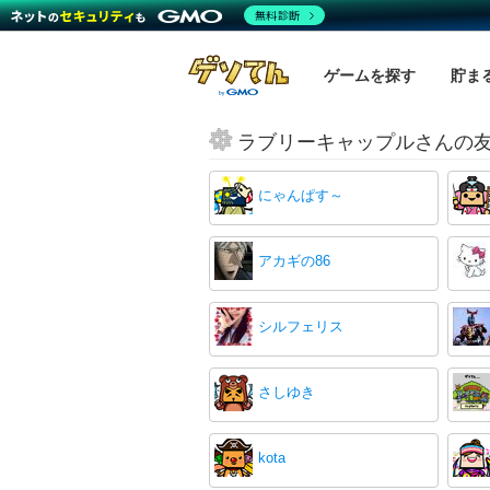
無料診断
ゲームを探す
貯ま
ラブリーキャップルさんの
にゃんぱす～
アカギの86
シルフェリス
さしゆき
kota