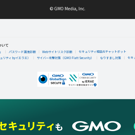
© GMO Media, Inc.
ついて
セキュリティ相談AIチャットボット
」
パスワード漏洩診断
Webサイトリスク診断
セキ
リティ byイエラエ）
サイバー攻撃対策（GMO Flatt Security）
なりすまし対策