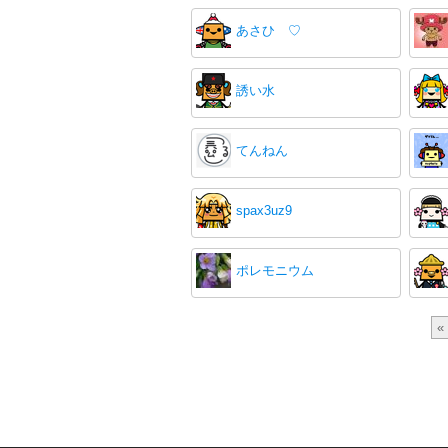
あさひ ♡
誘い水
てんねん
spax3uz9
ポレモニウム
«