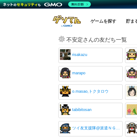
無料診断
ゲームを探す
貯ま
不安定さんの友だち一覧
risakazu
marapo
o.masao,トクタロウ
tabibitosan
ツイ友支援隊@派遣ＮＧです。