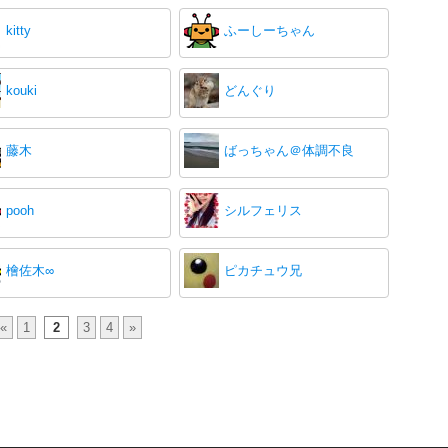
kitty
ふーしーちゃん
kouki
どんぐり
藤木
ばっちゃん＠体調不良
pooh
シルフェリス
檜佐木∞
ピカチュウ兄
«
1
2
3
4
»