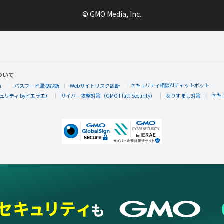
© GMO Media, Inc.
ついて
セキュリティ相談AIチャットボット
」
パスワード漏洩診断
Webサイトリスク診断
セキ
リティ byイエラエ）
サイバー攻撃対策（GMO Flatt Security）
なりすまし対策