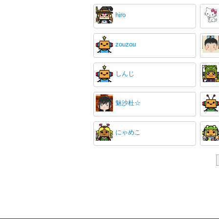
hiro
zouzou
しんじ
魅沙杜☆
にゃめこ