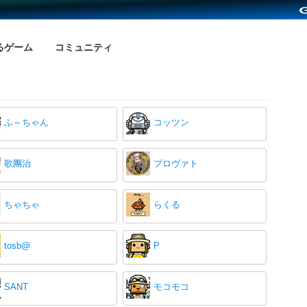
るゲーム
コミュニティ
ふ～ちゃん
コッツン
歌團治
プロヴァト
ちゃちゃ
らくる
tosb@
P
SANT
モコモコ