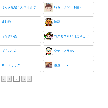
けん★派遣１人２体まででお願いします
ｷｷ@エナジー希望♪
波動砲
騎龍
うなぎいぬ
コスモス＠17日よりしばらくinできないかも～
ぴろみりん
☆ティアラ☆♪
マーベリック
納豆＝＝●
«
1
2
3
»