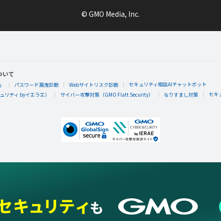
© GMO Media, Inc.
ついて
セキュリティ相談AIチャットボット
」
パスワード漏洩診断
Webサイトリスク診断
セキ
リティ byイエラエ）
サイバー攻撃対策（GMO Flatt Security）
なりすまし対策