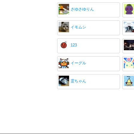
さゆさゆりん
イモムシ
123
イーグル
霊ちゃん