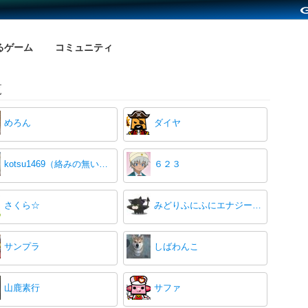
るゲーム
コミュニティ
覧
めろん
ダイヤ
kotsu1469（絡みの無い方の無言申請お断り）
６２３
さくら☆
みどりふにふにエナジー希望♪
サンプラ
しばわんこ
山鹿素行
サファ