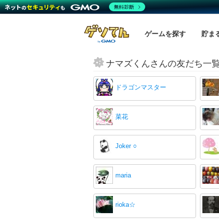
無料診断
ゲームを探す
貯ま
ナマズくんさんの友だち一
ドラゴンマスター
菜花
Joker ○
maria
rioka☆