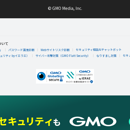
© GMO Media, Inc.
ついて
セキュリティ相談AIチャットボット
」
パスワード漏洩診断
Webサイトリスク診断
セキ
リティ byイエラエ）
サイバー攻撃対策（GMO Flatt Security）
なりすまし対策