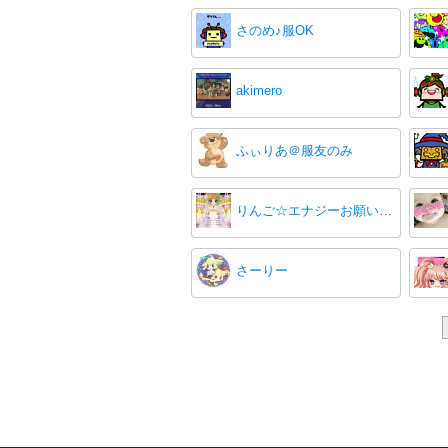
さのめ♪服OK
akimero
ふぃりあ＠服友のみ
りんご☆エナジーお願いします(๑◔‿◔๑)
さーりー