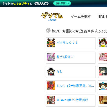
無料診断
ゲームを探す
貯ま
haru ★服ok★放置×さん
ビオラＬＯＶＥ
蒼空♪柔道♡
ちと
ミルキィ9❤体調不良。in減ってごめんね。
嵐Love-服OK-放置回収