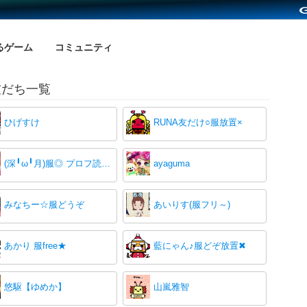
るゲーム
コミュニティ
の友だち一覧
ひげすけ
RUNA友だけ○服放置×
(深╹ω╹月)服◎ プロフ読んで
ayaguma
みなちー☆服どうぞ
あいりす(服フリ～)
あかり 服free★
藍にゃん♪服どぞ放置✖
悠駆【ゆめか】
山嵐雅智