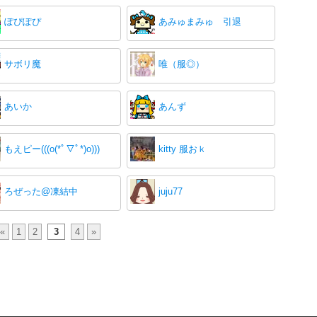
ぽぴぽぴ
あみゅまみゅ 引退
サボリ魔
唯（服◎）
あいか
あんず
もえピー(((o(*ﾟ▽ﾟ*)o)))
kitty 服おｋ
ろぜった@凍結中
juju77
«
1
2
3
4
»