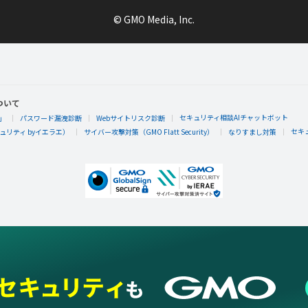
© GMO Media, Inc.
ついて
セキュリティ相談AIチャットボット
」
パスワード漏洩診断
Webサイトリスク診断
セキ
リティ byイエラエ）
サイバー攻撃対策（GMO Flatt Security）
なりすまし対策