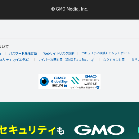
© GMO Media, Inc.
ついて
セキュリティ相談AIチャットボット
」
パスワード漏洩診断
Webサイトリスク診断
セキ
リティ byイエラエ）
サイバー攻撃対策（GMO Flatt Security）
なりすまし対策