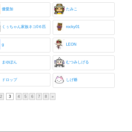
優愛加
たみこ
くぅちゃん家族ネコ0６匹
rocky01
g
LEON
まゆぽん
むつみしげる
ドロップ
しげ爺
2
3
4
5
6
7
8
»