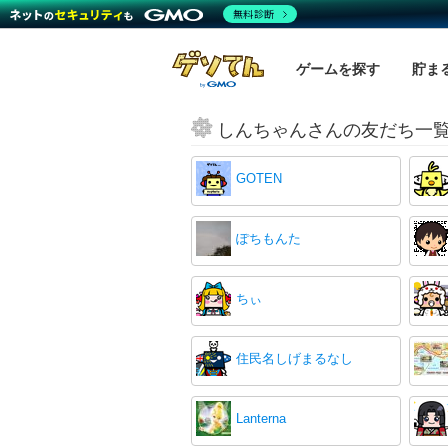
無料診断
ゲームを探す
貯ま
しんちゃんさんの友だち一
GOTEN
ぽちもんた
ちぃ
住民名しげまるなし
Lanterna