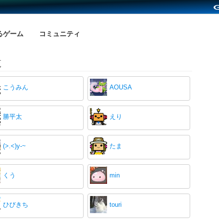
るゲーム
コミュニティ
覧
こうみん
AOUSA
勝平太
えり
(>.<)y-~
たま
くう
min
ひびきち
touri