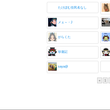
たけぽむ住民名なし
メェ～・J
がらくた
珍遊記
saya@
«
1