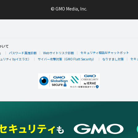
© GMO Media, Inc.
ついて
セキュリティ相談AIチャットボット
」
パスワード漏洩診断
Webサイトリスク診断
セキ
リティ byイエラエ）
サイバー攻撃対策（GMO Flatt Security）
なりすまし対策