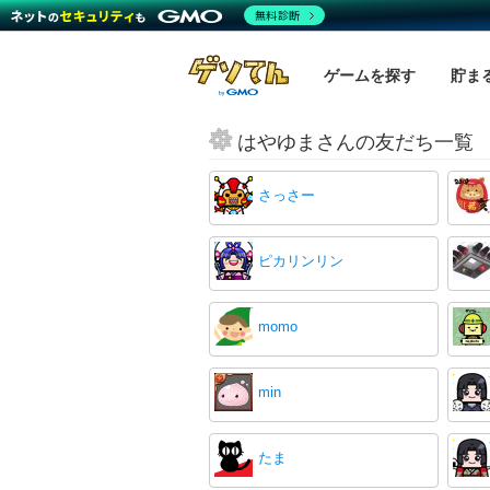
無料診断
ゲームを探す
貯ま
はやゆまさんの友だち一覧
さっさー
ピカリンリン
momo
min
たま