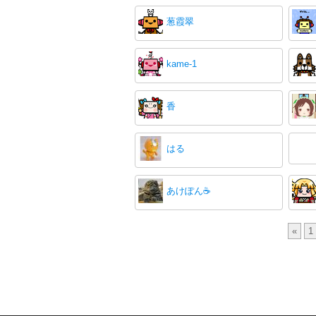
葱霞翠
kame-1
香
はる
あけぽん☕️
«
1