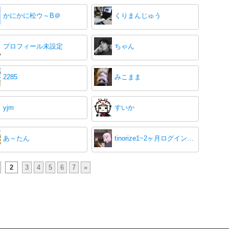
かにかに松ウ～B＠
くりまんじゅう
プロフィール未設定
ちゃん
2285
みこまま
yjm
すいか
あ～たん
tinorize1~2ヶ月ログイン少な目です
2
3
4
5
6
7
»