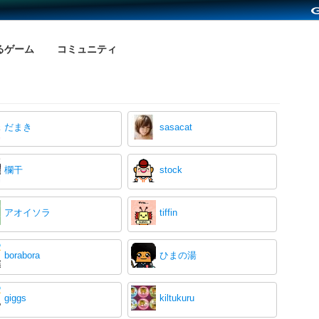
るゲーム
コミュニティ
だまき
sasacat
欄干
stock
アオイソラ
tiffin
borabora
ひまの湯
giggs
kiltukuru