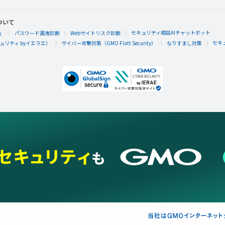
ついて
セキュリティ相談AIチャットボット
」
パスワード漏洩診断
Webサイトリスク診断
セキ
リティ byイエラエ）
サイバー攻撃対策（GMO Flatt Security）
なりすまし対策