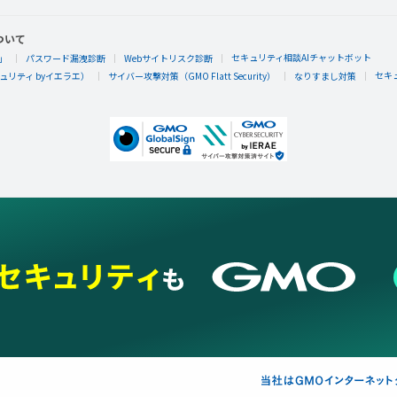
ついて
セキュリティ相談AIチャットボット
」
パスワード漏洩診断
Webサイトリスク診断
セキ
リティ byイエラエ）
サイバー攻撃対策（GMO Flatt Security）
なりすまし対策