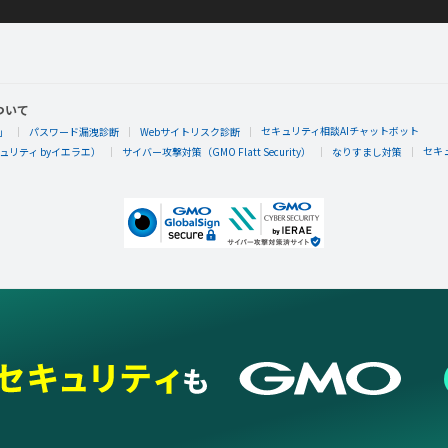
ついて
セキュリティ相談AIチャットボット
」
パスワード漏洩診断
Webサイトリスク診断
セキ
リティ byイエラエ）
サイバー攻撃対策（GMO Flatt Security）
なりすまし対策