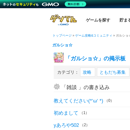
無料診断
ゲームを探す
貯ま
トップページ
»
ゲーム攻略&コミュニティ
»
ガルショ
ガルショ☆
「ガルショ☆」の掲示板
カテゴリ：
攻略
ともだち募集
「雑談 」の書き込み
教えてください(*‘ω‘ *)
（0）
初めまして
（1）
yあろや502
（2）