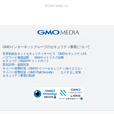
© GMO Media, Inc.
GMOインターネットグループのセキュリティ事業について
世界初総合ネットセキュリティサービス「GMOセキュリティ24」
パスワード漏洩診断
Webサイトリスク診断
セキュリティ相談AIチャットボット
実在証明・盗聴対策
サイバー攻撃対策（GMOサイバーセキュリティ byイエラエ）
サイバー攻撃対策（GMO Flatt Security）
なりすまし対策
セキュリティ事業の軌跡