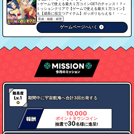
＜ゲームで使える最大１万コインGETのチャンス！？＞
ミッションクリアで【ゲームで使える最大１万コイン】
＆【成長に役立つアイテム】ガッポリもらえる！ ・－・
－・－・－・－・－・－・ ☆★「宇宙一のカン
育成・箱庭・経営
パニー」の社長になろう！★☆ モンスター育
ゲームページへいく
成 × コロニー建築 × ショップ経営 本格タ
ーン制デッキバトル × チーム戦争 × GPSで位置
スタンプ みんなで遊ぶ 10年遊べる 宇宙×経営×
モンスター育成ゲーム
期間中に宇宙航海へ合計3回出発する
10,000
ポイントタウンコイン
30
抽選で
名様に進呈!