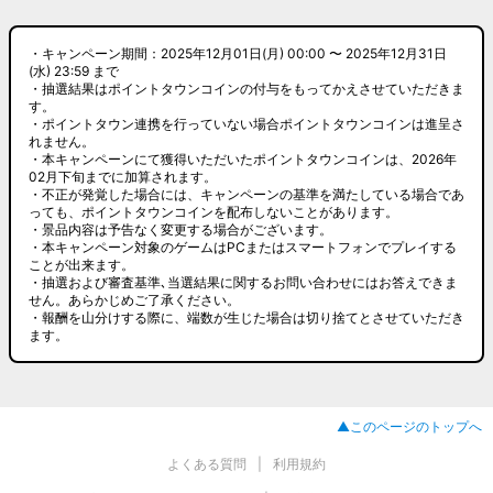
・キャンペーン期間：2025年12月01日(月) 00:00 〜 2025年12月31日
(水) 23:59 まで
・抽選結果はポイントタウンコインの付与をもってかえさせていただきま
す。
・ポイントタウン連携を行っていない場合ポイントタウンコインは進呈さ
れません。
・本キャンペーンにて獲得いただいたポイントタウンコインは、2026年
02月下旬までに加算されます。
・不正が発覚した場合には、キャンペーンの基準を満たしている場合であ
っても、ポイントタウンコインを配布しないことがあります。
・景品内容は予告なく変更する場合がございます。
・本キャンペーン対象のゲームはPCまたはスマートフォンでプレイする
ことが出来ます。
・抽選および審査基準､当選結果に関するお問い合わせにはお答えできま
せん。あらかじめご了承ください。
・報酬を山分けする際に、端数が生じた場合は切り捨てとさせていただき
ます。
▲このページのトップへ
よくある質問
利用規約