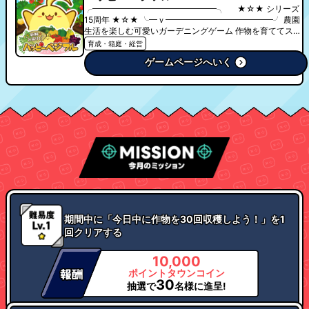
╭━━━━━━━━━━━━━━━╮ ★☆★ シリーズ
15周年 ★☆★ ╰━ｖ━━━━━━━━━━━━━╯ 農園
生活を楽しむ可愛いガーデニングゲーム 作物を育ててスー
プを作り、農園をデコレーションしよう ━━ ✦ 野菜作り ✦
育成・箱庭・経営
━━━━━━━━━━━━━━━━━━━━━━━━━━━
ゲームページへいく
自分だけの農園に野菜や果物を植えて育てよう 野菜のラン
クを上げると本物の野菜ソムリエから野菜の豆知識を教えて
もらえるよ ━━ ✦ スープを作る ✦
━━━━━━━━━━━━━━━━━━━━━━━━━ 育
てた野菜を使ってスープを作ろう 農園にあるスープバーで
スープを作ってお友達同士で飲み合えば 農園を飾るデコレ
ーションアイテムもゲットできる ━━ ✦ 農園を飾る ✦
━━━━━━━━━━━━━━━━━━━━━━━━━━
ハッピーベジフルにはデコレーションアイテムがたくさん
自分だけのかわいい農園を作ろう ━━ ✦ リアルな商品が当
たる、抽選会場に挑戦 ✦ ━━━━━━━━━━━━━ 作物
を収穫したときに貰える「抽選券」を集めて 不定期に開催
される抽選会場のガラガラに挑戦！ 当たりが出ると、本物
の野菜や特産品をご自宅にお届け♪
期間中に「今日中に作物を30回収穫しよう！」を1
回クリアする
10,000
ポイントタウンコイン
30
抽選で
名様に進呈!