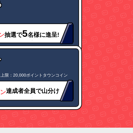
る
5
ン
抽選で
名様に進呈!
ア
上限：20,000ポイントタウンコイン
達成者全員で山分け
ン