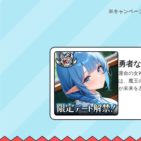
※キャンペー
勇者
運命の女
は、魔王
が未来を左右す
大1500