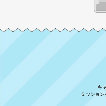
キ
ミッション