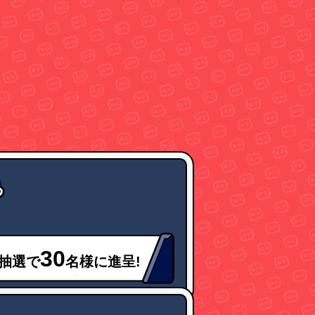
る
30
抽選で
名様に進呈!