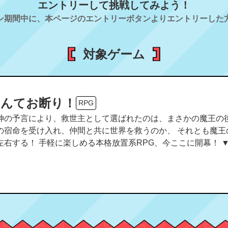
エントリーして挑戦してみよう！
ン期間中に、本ページのエントリーボタンよりエントリーした
対象ゲーム
なんてお断り！
RPG
神の予言により、救世主として選ばれたのは、まさかの魔王の後
の宿命を受け入れ、仲間と共に世界を救うのか、 それとも魔
る！ 手軽に楽しめる本格放置系RPG、今ここに開幕！ ▼毎日ログインで10連ガチャ無料！ 最
連もらえる！ HUR美少女をみんな手に入れよう！