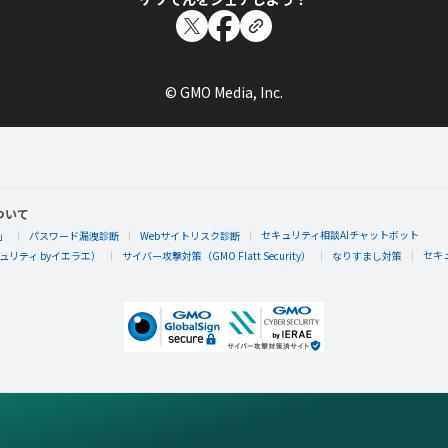
© GMO Media, Inc.
ついて
セキュリティ相談AIチャットボット
」
パスワード漏洩診断
Webサイトリスク診断
セキ
リティ byイエラエ）
サイバー攻撃対策（GMO Flatt Security）
なりすまし対策