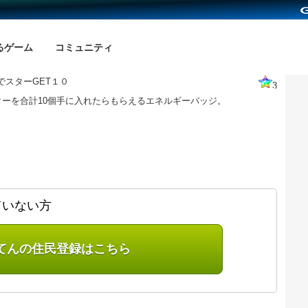
るゲーム
コミュニティ
でスターGET１０
3
ターを合計10個手に入れたらもらえるエネルギーバッジ。
ていない方
てんの住民登録はこちら