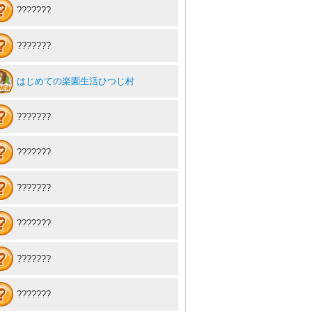
???????
???????
はじめての楽園生活ひつじ村
???????
???????
???????
???????
???????
???????