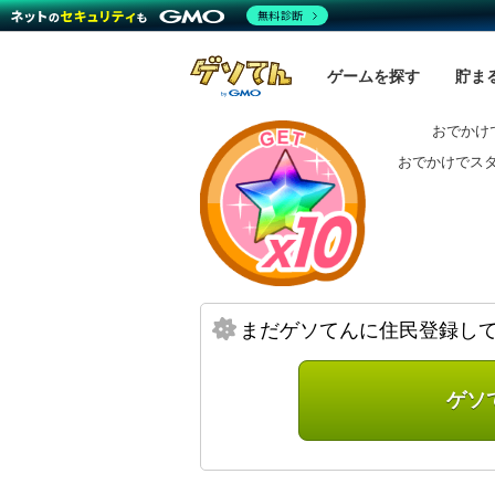
無料診断
ゲームを探す
貯ま
おでかけ
おでかけでス
まだゲソてんに住民登録し
ゲソ