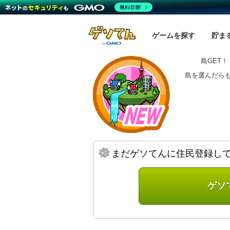
無料診断
ゲームを探す
貯ま
島GET！
島を選んだら
まだゲソてんに住民登録し
ゲソ