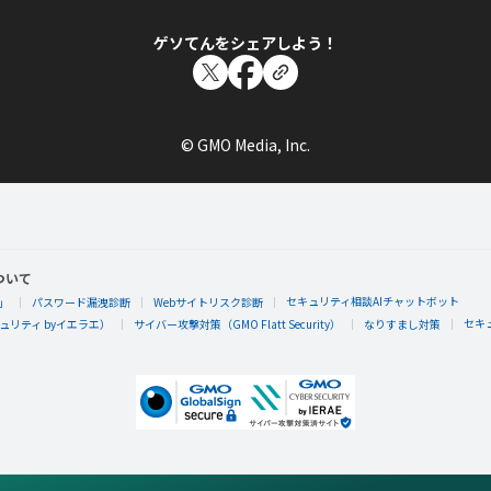
ゲソてんをシェアしよう！
© GMO Media, Inc.
ついて
セキュリティ相談AIチャットボット
」
パスワード漏洩診断
Webサイトリスク診断
セキ
リティ byイエラエ）
サイバー攻撃対策（GMO Flatt Security）
なりすまし対策