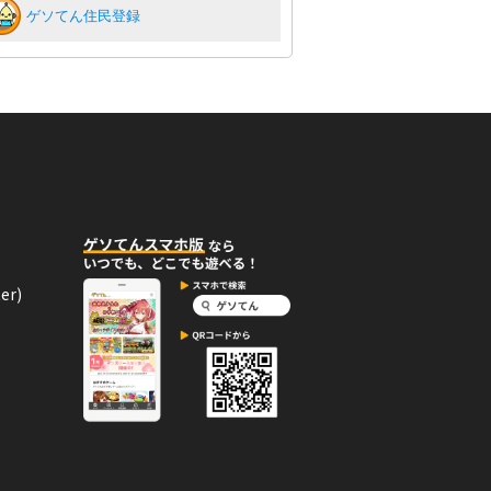
ゲソてん住民登録
er)