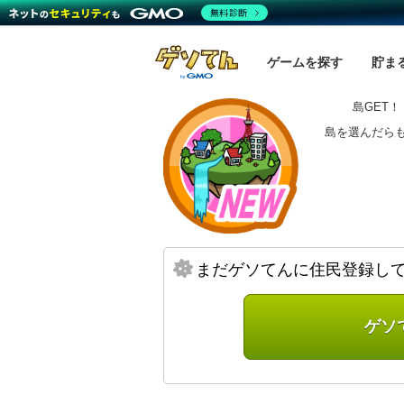
無料診断
ゲームを探す
貯ま
島GET！
島を選んだら
まだゲソてんに住民登録し
ゲソ