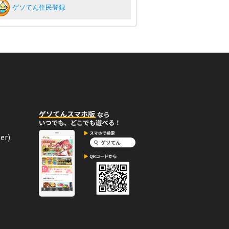
ゲソてん住民登録
er)