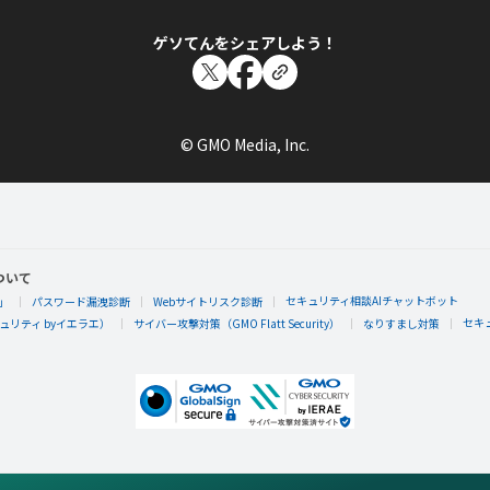
ゲソてんをシェアしよう！
© GMO Media, Inc.
ついて
セキュリティ相談AIチャットボット
」
パスワード漏洩診断
Webサイトリスク診断
セキ
リティ byイエラエ）
サイバー攻撃対策（GMO Flatt Security）
なりすまし対策