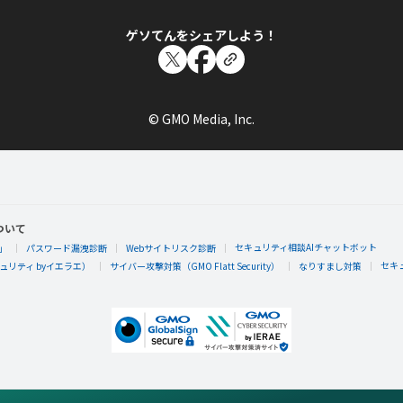
ゲソてんをシェアしよう！
© GMO Media, Inc.
ついて
セキュリティ相談AIチャットボット
」
パスワード漏洩診断
Webサイトリスク診断
セキ
リティ byイエラエ）
サイバー攻撃対策（GMO Flatt Security）
なりすまし対策