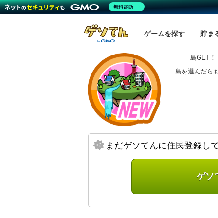
無料診断
ゲームを探す
貯ま
島GET！
島を選んだら
まだゲソてんに住民登録し
ゲソ