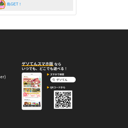
島GET！
er)