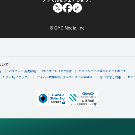
© GMO Media, Inc.
ついて
セキュリティ相談AIチャットボット
」
パスワード漏洩診断
Webサイトリスク診断
セキ
リティ byイエラエ）
サイバー攻撃対策（GMO Flatt Security）
なりすまし対策