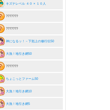
キズナレベル ４０ × １０人
???????
???????
神になるッ！－下剋上の修行伝50
大漁！地引き網50
???????
ちょこっとファーム50
大漁！地引き網10
大漁！地引き網5