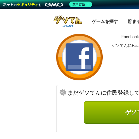
無料診断
ゲームを探す
貯ま
Facebo
ゲソてんにFa
まだゲソてんに住民登録し
ゲソ