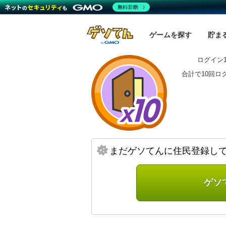
無料診断
ゲームを探す
貯ま
ログイン1
合計で10回ロ
まだゲソてんに住民登録し
ゲソ