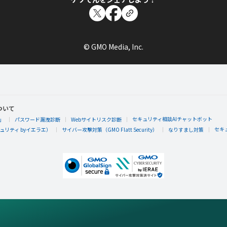
© GMO Media, Inc.
ついて
セキュリティ相談AIチャットボット
」
パスワード漏洩診断
Webサイトリスク診断
セキ
リティ byイエラエ）
サイバー攻撃対策（GMO Flatt Security）
なりすまし対策