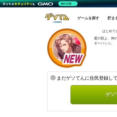
無料診断
ゲームを探す
貯ま
はじめて
愛の獣よ、神
ギーバッジ。
まだゲソてんに住民登録し
ゲソ