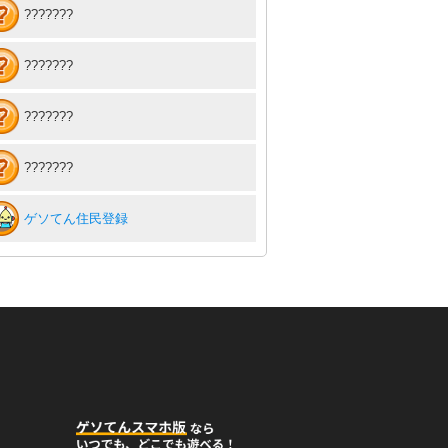
???????
???????
???????
???????
ゲソてん住民登録