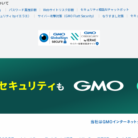
ついて
セキュリティ相談AIチャットボット
」
パスワード漏洩診断
Webサイトリスク診断
セキ
リティ byイエラエ）
サイバー攻撃対策（GMO Flatt Security）
なりすまし対策