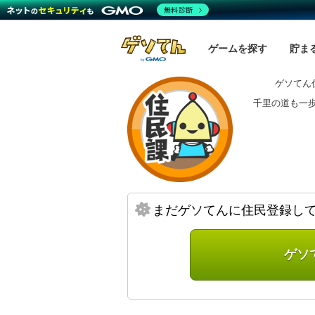
無料診断
ゲームを探す
貯ま
ゲソてん
千里の道も一
まだゲソてんに住民登録し
ゲソ