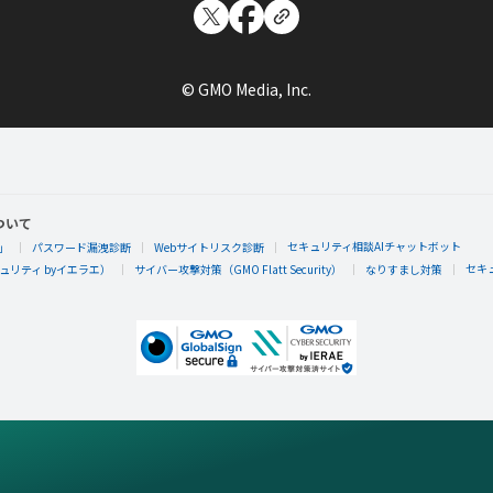
© GMO Media, Inc.
ついて
セキュリティ相談AIチャットボット
」
パスワード漏洩診断
Webサイトリスク診断
セキ
リティ byイエラエ）
サイバー攻撃対策（GMO Flatt Security）
なりすまし対策