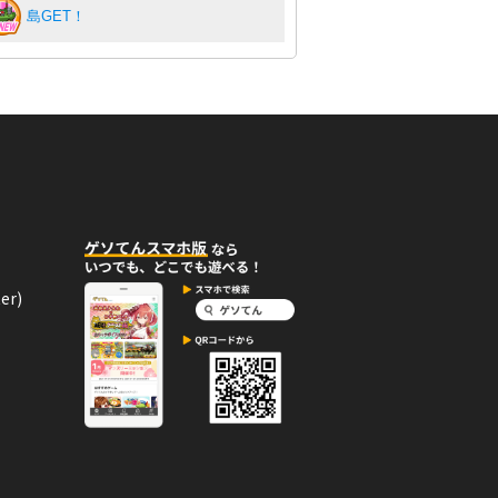
島GET！
er)