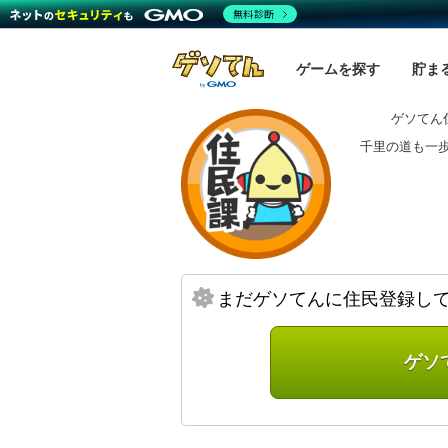
無料診断
ゲームを探す
貯ま
ゲソてん
千里の道も一
まだゲソてんに住民登録し
ゲソ