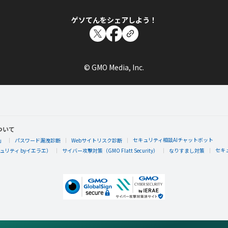
ゲソてんをシェアしよう！
© GMO Media, Inc.
ついて
セキュリティ相談AIチャットボット
」
パスワード漏洩診断
Webサイトリスク診断
セキ
リティ byイエラエ）
サイバー攻撃対策（GMO Flatt Security）
なりすまし対策