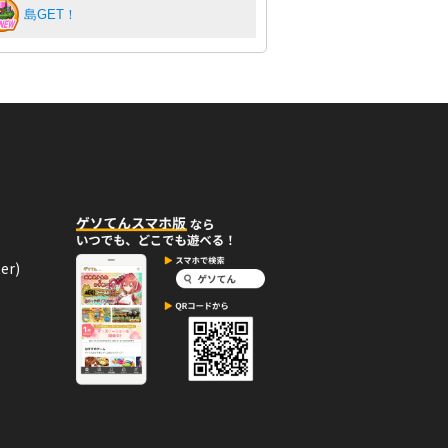
島GET！
er)