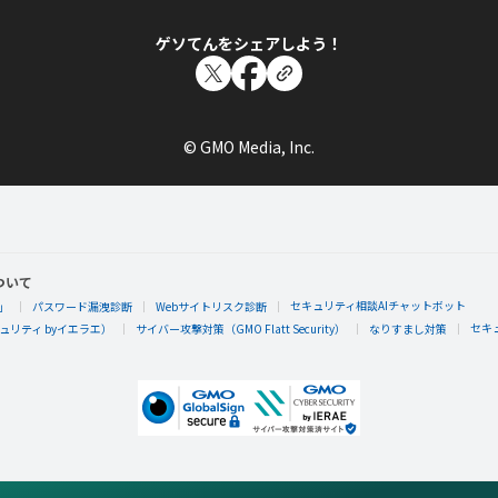
ゲソてんをシェアしよう！
© GMO Media, Inc.
ついて
セキュリティ相談AIチャットボット
」
パスワード漏洩診断
Webサイトリスク診断
セキ
リティ byイエラエ）
サイバー攻撃対策（GMO Flatt Security）
なりすまし対策