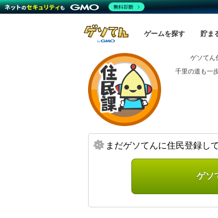
無料診断
ゲームを探す
貯ま
ゲソてん
千里の道も一
まだゲソてんに住民登録し
ゲソ