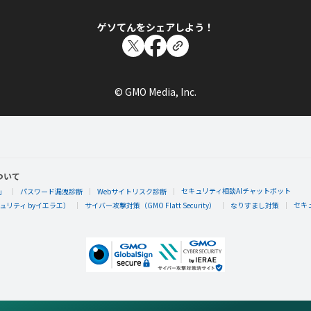
ゲソてんをシェアしよう！
© GMO Media, Inc.
ついて
セキュリティ相談AIチャットボット
」
パスワード漏洩診断
Webサイトリスク診断
セキ
リティ byイエラエ）
サイバー攻撃対策（GMO Flatt Security）
なりすまし対策