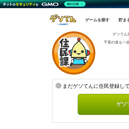
無料診断
ゲームを探す
貯ま
ゲソてん
千里の道も一
まだゲソてんに住民登録し
ゲソ