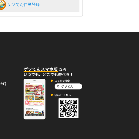
ゲソてん住民登録
er)