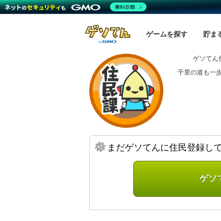
無料診断
ゲームを探す
貯ま
ゲソてん
千里の道も一
まだゲソてんに住民登録し
ゲソ