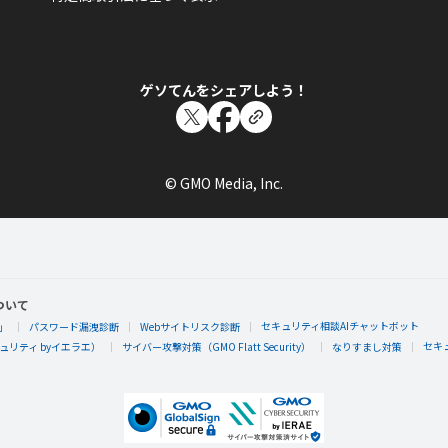
ゲソてんをシェアしよう！
© GMO Media, Inc.
ついて
セキュリティ相談AIチャットボット
」
パスワード漏洩診断
Webサイトリスク診断
セキ
リティ byイエラエ）
サイバー攻撃対策（GMO Flatt Security）
なりすまし対策