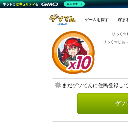
無料診断
ゲームを探す
貯ま
りっく☆
りっく☆じあ
まだゲソてんに住民登録し
ゲソ