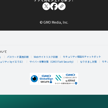
© GMO Media, Inc.
ついて
セキュリティ相談AIチャットボット
」
パスワード漏洩診断
Webサイトリスク診断
セキ
リティ byイエラエ）
サイバー攻撃対策（GMO Flatt Security）
なりすまし対策