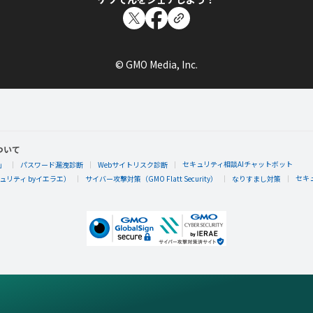
© GMO Media, Inc.
ついて
セキュリティ相談AIチャットボット
」
パスワード漏洩診断
Webサイトリスク診断
セキ
リティ byイエラエ）
サイバー攻撃対策（GMO Flatt Security）
なりすまし対策