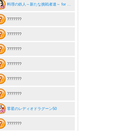
料理の鉄人～新たな挑戦者達～ for ゲソてん5
???????
???????
???????
???????
???????
???????
零星のレディオドラグーン50
???????