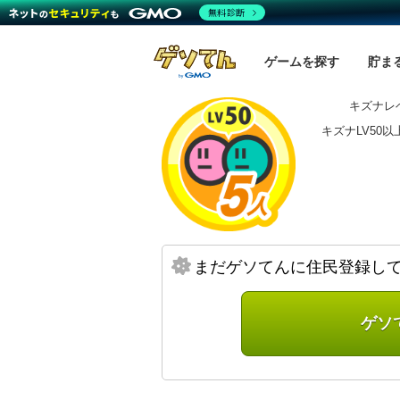
無料診断
ゲームを探す
貯ま
キズナレベ
キズナLV50
まだゲソてんに住民登録し
ゲソ