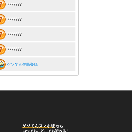
???????
???????
???????
???????
ゲソてん住民登録