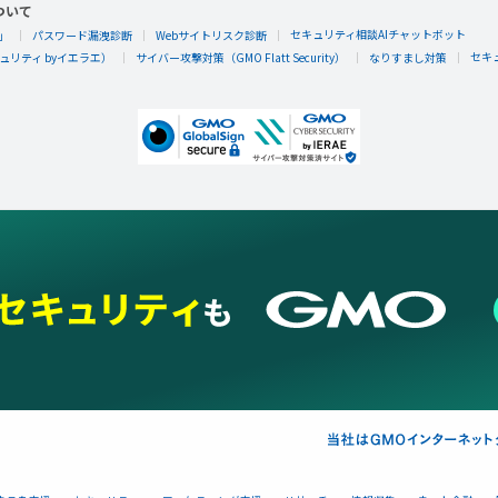
ついて
セキュリティ相談AIチャットボット
」
パスワード漏洩診断
Webサイトリスク診断
セキ
リティ byイエラエ）
サイバー攻撃対策（GMO Flatt Security）
なりすまし対策