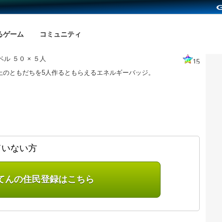
るゲーム
コミュニティ
ル ５０ × ５人
15
以上のともだちを5人作るともらえるエネルギーバッジ。
ていない方
てんの住民登録はこちら