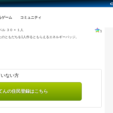
るゲーム
コミュニティ
ル ３０ × １人
3
以上のともだちを1人作るともらえるエネルギーバッジ。
ていない方
てんの住民登録はこちら