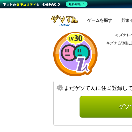
無料診断
ゲームを探す
貯ま
キズナレベ
キズナLV30
まだゲソてんに住民登録し
ゲソ