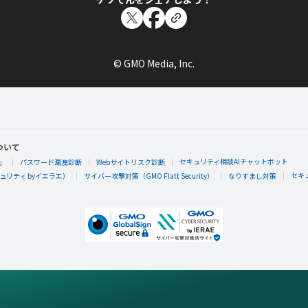
© GMO Media, Inc.
ついて
セキュリティ相談AIチャットボット
」
パスワード漏洩診断
Webサイトリスク診断
セキ
リティ byイエラエ）
サイバー攻撃対策（GMO Flatt Security）
なりすまし対策