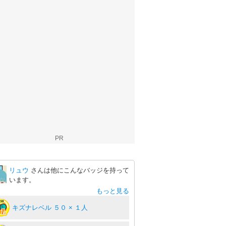
PR
リュウ
さんは他にこんなバッジを持って
います。
もっと見る
キズナレベル ５０ × １人